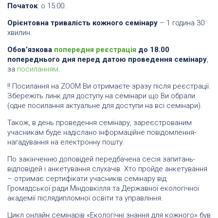
Початок
: о 15:00.
Орієнтовна тривалість кожного семінару
– 1 година 30
хвилин.
Обов’язкова
попередня реєстрація
до 18.00
попереднього дня перед датою проведення семінару
,
за
посиланням
.
‼ Посилання на ZOOM Ви отримаєте зразу після реєстрації.
Збережіть линк для доступу на семінари що Ви обрали
(одне посилання актуальне для доступи на всі семінари).
Також, в день проведення семінару, зареєстрованим
учасникам буде надіслано інформаційне повідомлення-
нагадування на електронну пошту.
По закінченню доповідей передбачена сесія запитань-
відповідей і анкетування слухачів. Хто пройде анкетування
– отримає сертифікати учасників семінару від
Громадської ради Міндовкілля та Державної екологічної
академії післядипломної освіти та управління.
Цикл онлайн семінарів «Екологічні знання для кожного» був