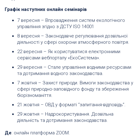
Графік наступних онлайн семінарів
7 вересня – Впровадження систем екологічного
управління згідно з ДСТУ ISO 14001
8 вересня – Законодавче регулювання дозвільної
діяльності у сфері охорони атмосферного повітря.
22 вересня – Як користуватися електронними
сервісами вебпорталу «ЕкоСистема».
29 вересня – Стале управління водними ресурсами
та дотримання водного законодавства.
7 жовтня – Захист природи. Вимоги законодавства у
сфері природно-заповідного фонду та збереження
біорізноманіття.
21 жовтня – ОВД у форматі “запитання-відповідь”.
29 жовтня – Надрокористування. Дозвільна
діяльність та дотримання законодавства.
Де
: онлайн платформа ZOOM.