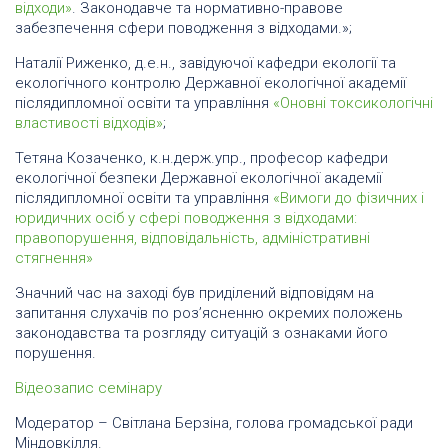
відходи»
. Законодавче та нормативно-правове
забезпечення сфери поводження з відходами.»;
Наталії Риженко, д.е.н., завідуючої кафедри екології та
екологічного контролю Державної екологічної академії
післядипломної освіти та управління
«Оновні токсикологічні
властивості відходів»
;
Тетяна Козаченко, к.н.держ.упр., професор кафедри
екологічної безпеки Державної екологічної академії
післядипломної освіти та управління
«Вимоги до фізичних і
юридичних осіб у сфері поводження з відходами:
правопорушення, відповідальність, адміністративні
стягнення»
Значний час на заході був приділений відповідям на
запитання слухачів по роз’ясненню окремих положень
законодавства та розгляду ситуацій з ознаками його
порушення.
Відеозапис семінару
Модератор – Світлана Берзіна, голова громадської ради
Міндовкілля.