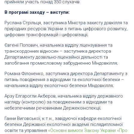
прийняли участь понад 350 слухачів.
В програмі заходу – виступи:
Руслана Стрільця, заступника Міністра захисту довкілля та
природних ресурсів України з питань цифрового розвитку,
цифрових трансформацій і цифровізації;
Євгенії Попович, начальника відділу ліцензування та
транскордонних відносин – заступника директора
Департаменту дозвільно-ліцензійної діяльності та
запобігання промисловому забрудненню Міндовкілля;
Романа Філоненко, заступника директора Департаменту з
питань поводження з відходами та екологічної безпеки –
начальника відділу екологічної безпеки Міндовкілля;
Арзу Елгарогли Акберов, начальника відділу державного
нагляду (контролю) за поводженням з відходами та
небезпечними речовинами Держекоінспекції;
Ганни Виговської, к.т.н., завідуючої кафедри екологічної
безпеки Державної екологічної академії післядипломної
освіти та управління
«Основні вимоги Закону України «Про